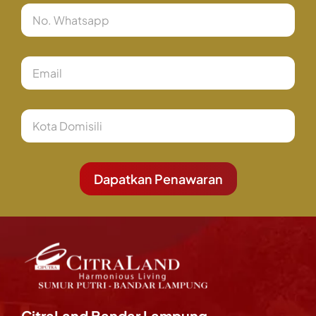
Phone
Number
Email
City
Dapatkan Penawaran
CitraLand Bandar Lampung