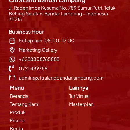
Jl. Raden Imba Kusuma No. 789 Sumur Putri, Teluk
Betung Selatan, Bandar Lampung – Indonesia
35215.
Business Hour
Setiap hari: 08.00-17.00
Marketing Gallery
+6288808765888
0721 489789
admin@citralandbandarlampung.com
Menu
Lainnya
Beranda
Tur Virtual
Tentang Kami
Masterplan
Produk
Promo
Berita