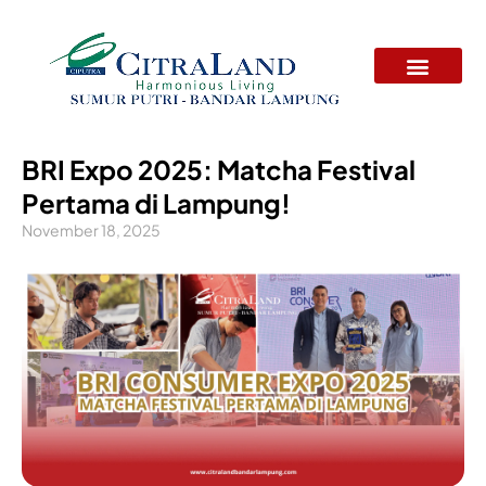
Skip
to
content
Tentang Kami
Tur Virtual
BRI Expo 2025: Matcha Festival
Pertama di Lampung!
November 18, 2025