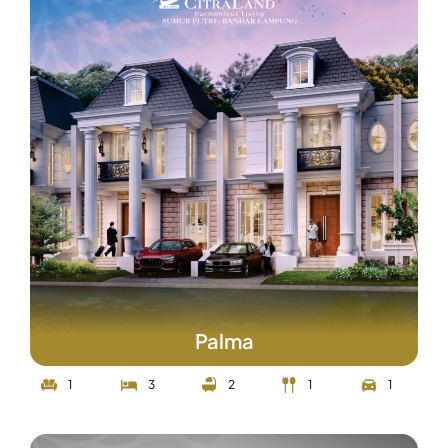
Palma
1
3
2
1
1