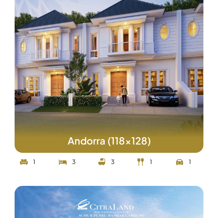
Andorra (118x128)
1
3
3
1
1