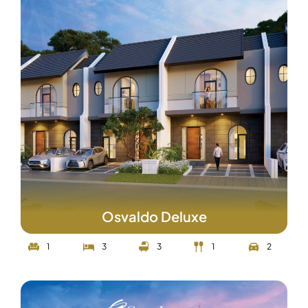
Osvaldo Deluxe
1
3
3
1
2