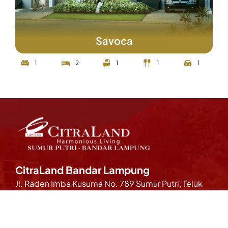
Savoca
1
2
1
1
1
CitraLand Bandar Lampung
Jl. Raden Imba Kusuma No. 789 Sumur Putri, Teluk
Betung Selatan, Bandar Lampung – Indonesia
35215.
Business Hour