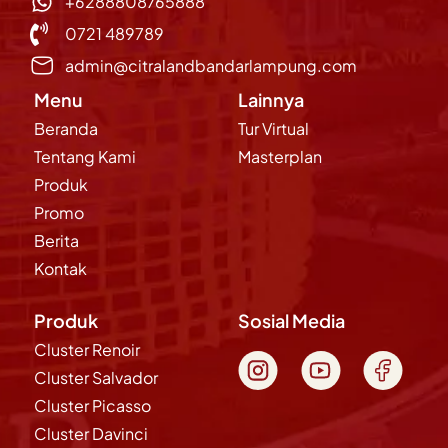
+6288808765888
0721 489789
admin@citralandbandarlampung.com
Menu
Lainnya
Beranda
Tur Virtual
Tentang Kami
Masterplan
Produk
Promo
Berita
Kontak
Produk
Sosial Media
Cluster Renoir
Cluster Salvador
Cluster Picasso
Cluster Davinci