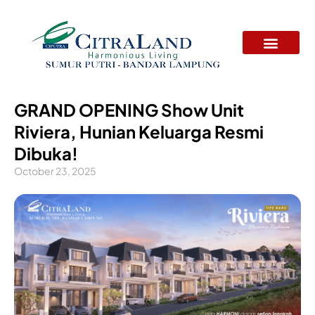
Skip
to
content
Tentang Kami
Tur Virtual
GRAND OPENING Show Unit
Riviera, Hunian Keluarga Resmi
Dibuka!
October 23, 2025